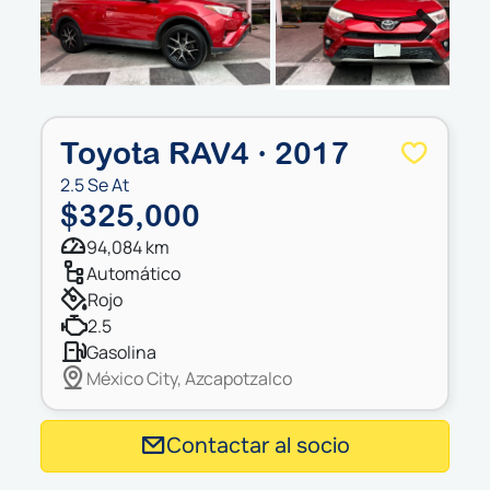
Next
Toyota RAV4 · 2017
2.5 Se At
$325,000
94,084 km
automático
rojo
2.5
gasolina
México City, Azcapotzalco
Contactar al socio