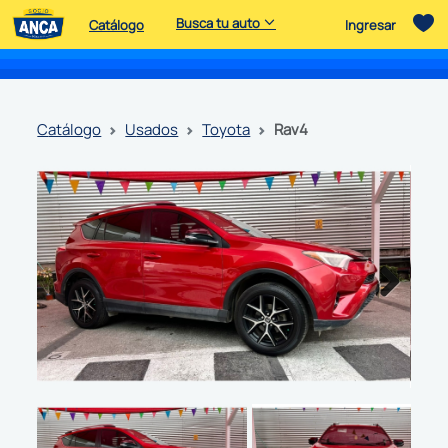
Busca tu auto
Catálogo
Ingresar
catálogo
usados
toyota
rav4
Next